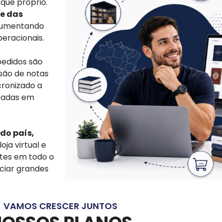
oque próprio.
e das
 aumentando
eracionais.
 pedidos são
são de notas
cronizado a
izadas em
do país,
loja virtual e
ntes em todo o
ciar grandes
VAMOS CRESCER JUNTOS