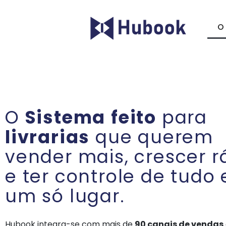
O
O
Sistema
feito
para
livrarias
que querem
vender mais, crescer r
e ter controle de tudo
um só lugar.
Hubook integra-se com mais de
90 canais de vendas