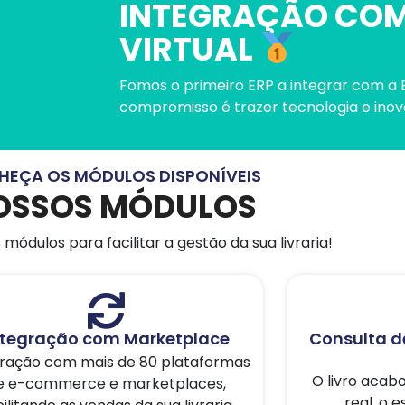
INTEGRAÇÃO COM
VIRTUAL
Fomos o primeiro ERP a integrar com a E
compromisso é trazer tecnologia e inov
EÇA OS MÓDULOS DISPONÍVEIS
OSSOS MÓDULOS
módulos para facilitar a gestão da sua livraria!
ntegração com Marketplace
Consulta d
gração com mais de 80 plataformas
O livro acab
e e-commerce e marketplaces,
real, o 