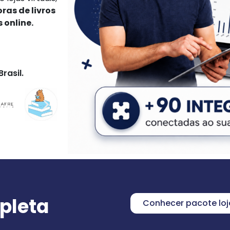
ras de livros
 online.
rasil.
mpleta
Conhecer pacote loja